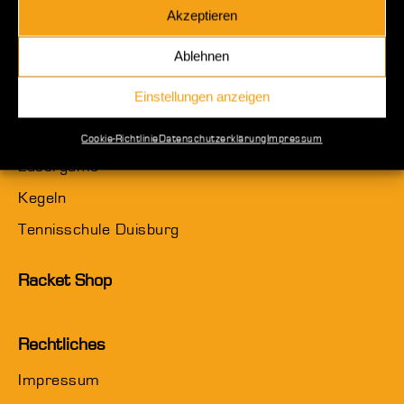
Freizeitspaß
Akzeptieren
XXL Sportcenter
Ablehnen
BowlXXLing
Einstellungen anzeigen
Moonlight Minigolf
Poolbillard Dusiburg
Cookie-Richtlinie
Datenschutzerklärung
Impressum
Lasergame
Kegeln
Tennisschule Duisburg
Racket Shop
Rechtliches
Impressum