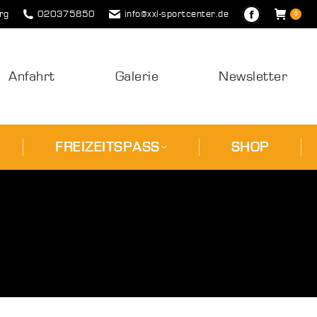
rg
020375850
info@xxl-sportcenter.de
0
Facebook
ÄNKE
FREIZEITSPASS
SHOP
page
opens
in
Anfahrt
Galerie
Newsletter
new
window
FREIZEITSPASS
SHOP