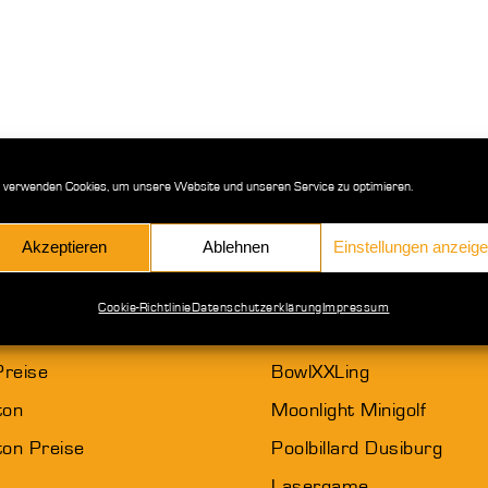
 verwenden Cookies, um unsere Website und unseren Service zu optimieren.
Akzeptieren
Ablehnen
Einstellungen anzeig
Freizeitspaß
Cookie-Richtlinie
Datenschutzerklärung
Impressum
XXL Sportcenter
Preise
BowlXXLing
ton
Moonlight Minigolf
on Preise
Poolbillard Dusiburg
Lasergame